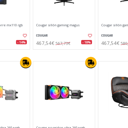
orre mx110 rgb
Cougar sillón gaming magus
Cougar sillón ga
COUGAR
COUGAR
467,54€
467,54€
- 14%
- 18%
567,73€
580
ltra 240 argb
Cougar poseidon ultra 240 argb