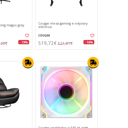
Cougar mesa gaming e-odyssey
ming magus gray
eléctrica
COUGAR
519,72€
- 19%
- 16%
,26€
621,81€
Cougar ventilador sc140-rb argb