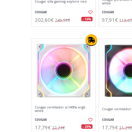
Cougar silla gaming explore neo
white
COUGAR
COUGAR
202,60€
97,91€
- 16%
240,59€
113,6
Cougar ventilador sc140fw argb
Cougar ventilador 
white
COUGAR
COUGAR
17,79€
17,79€
- 20%
22,24€
21,29€