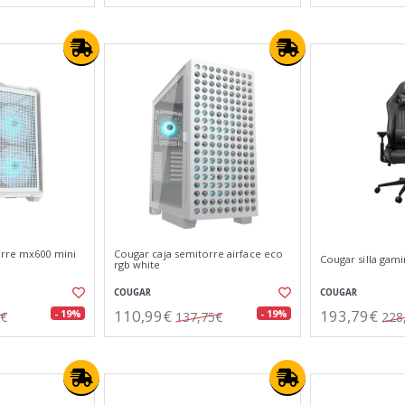
orre mx600 mini
Cougar caja semitorre airface eco
Cougar silla gam
rgb white
COUGAR
COUGAR
110,99€
193,79€
- 19%
- 19%
6€
137,75€
228