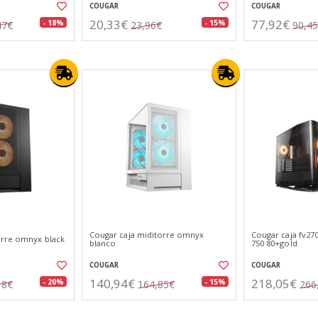
COUGAR
COUGAR
20,33€
77,92€
- 18%
- 15%
47€
23,96€
90,4
Cougar caja miditorre omnyx
Cougar caja fv270
orre omnyx black
blanco
750 80+gold
COUGAR
COUGAR
140,94€
218,05€
- 20%
- 15%
18€
164,85€
266