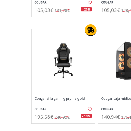
COUGAR
COUGAR
105,03€
105,03€
- 20%
131,28€
128,
Cougar silla gaming pryme gold
Cougar caja midit
COUGAR
COUGAR
195,56€
140,94€
- 19%
240,95€
176,