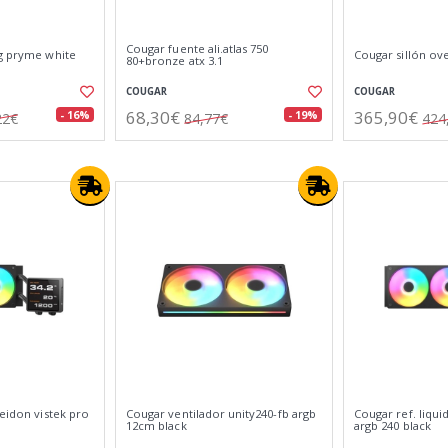
Cougar fuente ali.atlas 750
ng pryme white
Cougar sillón ov
80+bronze atx 3.1
COUGAR
COUGAR
68,30€
365,90€
- 16%
- 19%
22€
84,77€
424
seidon vistek pro
Cougar ventilador unity240-fb argb
Cougar ref. liqui
12cm black
argb 240 black