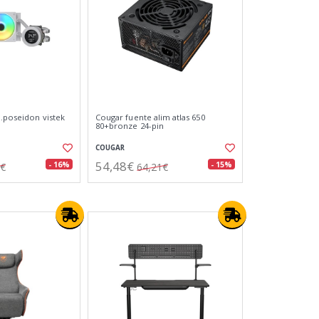
d.poseidon vistek
Cougar fuente alim atlas 650
80+bronze 24-pin
COUGAR
54,48€
- 16%
- 15%
5€
64,21€