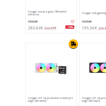
Cougar mesa e-grav 180 white
Cougar silla gami
eléctrica
COUGAR
COUGAR
283,64€
195,56€
- 19%
352,02€
232,
Cougar ref. liq poseidon vistek pro
Cougar ref. liq po
argb 240 white
argb 240 black