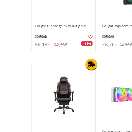
Cougar fuente gr 750w 80+ gold
Cougar caja semit
COUGAR
COUGAR
86,19€
38,76€
- 16%
102,35€
44,99€
Cougar poseidon u