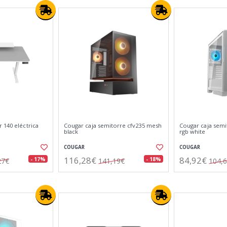
 140 eléctrica
Cougar caja semitorre cfv235 mesh
Cougar caja semit
black
rgb white
COUGAR
COUGAR
116,28€
84,92€
- 17%
- 18%
27€
141,19€
104,