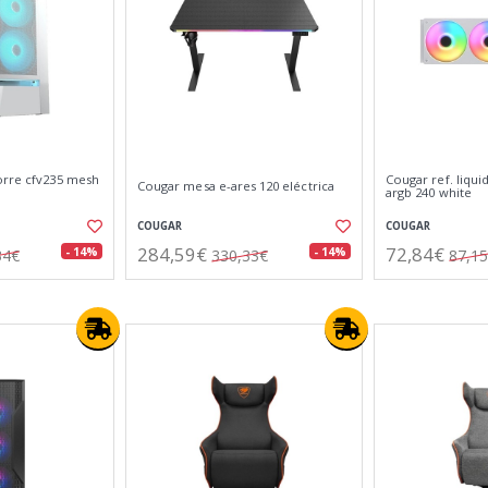
orre cfv235 mesh
Cougar ref. liqui
Cougar mesa e-ares 120 eléctrica
argb 240 white
COUGAR
COUGAR
284,59€
72,84€
- 14%
- 14%
34€
330,33€
87,1