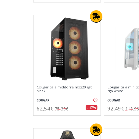
Cougar caja miditorre mx220 rgb
Cougar caja minit
black
rgb white
COUGAR
COUGAR
62,54€
92,49€
- 17%
75,39€
113,9