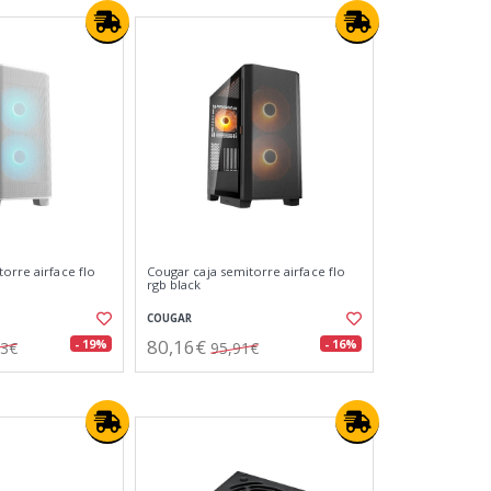
orre airface flo
Cougar caja semitorre airface flo
rgb black
COUGAR
80,16€
- 19%
- 16%
63€
95,91€