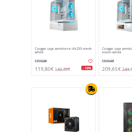
Cougar caja semitorre cfv235 mesh
Cougar caja semit
white
vision white
COUGAR
COUGAR
119,80€
209,65€
- 16%
142,26€
243,