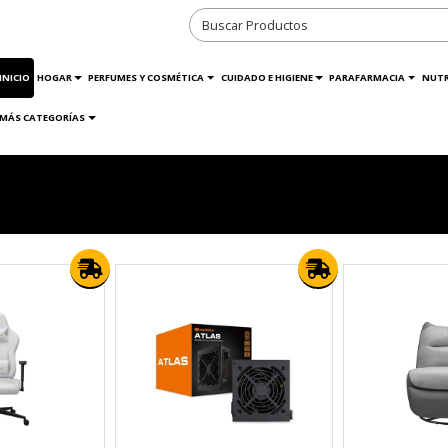
INICIO
HOGAR
PERFUMES Y COSMÉTICA
CUIDADO E HIGIENE
PARAFARMACIA
NUTR
MÁS CATEGORÍAS