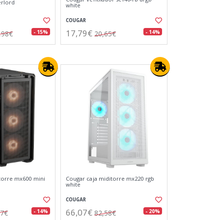
erlord
white
COUGAR
17,79€
- 15%
- 14%
,98€
20,65€
torre mx600 mini
Cougar caja miditorre mx220 rgb
white
COUGAR
66,07€
- 14%
- 20%
97€
82,58€