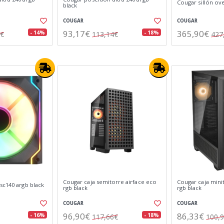
Cougar sillón ov
black
COUGAR
COUGAR
93,17€
365,90€
- 14%
- 18%
5€
113,14€
427
Cougar caja semitorre airface eco
Cougar caja mini
sc140 argb black
rgb black
rgb black
COUGAR
COUGAR
96,90€
86,33€
- 16%
- 18%
117,66€
100,