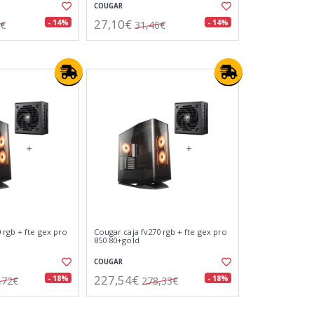
COUGAR
27,10€
- 14%
- 14%
5€
31,46€
 rgb + fte gex pro
Cougar caja fv270 rgb + fte gex pro
850 80+gold
COUGAR
227,54€
- 18%
- 18%
,72€
278,33€