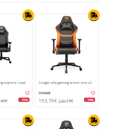
ing explore royal
Cougar silla gaming armor one v2
COUGAR
193,79€
- 15%
- 16%
,40€
230,13€