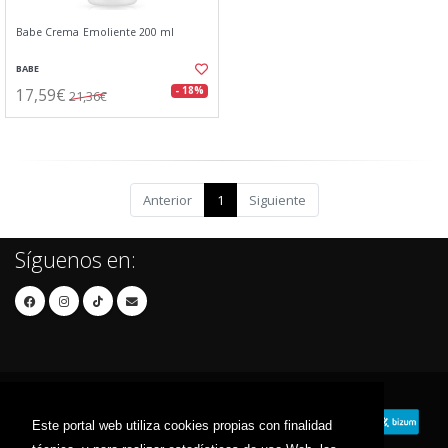
Babe Crema Emoliente 200 ml
BABE
17,59€
- 18%
21,36€
Anterior
1
Siguiente
Síguenos en:
Este portal web utiliza cookies propias con finalidad