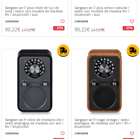
Sangean wr-7 plus roble de luz de
Sangean wr-7 plus cerezo natural /
luna / radio con mueble de madera
radio con mueble de madera fm /
fm / bluetooth / aux
bluetooth / aux
SANGEAN
SANGEAN
90,22€
90,22€
- 23%
- 23%
117,29€
117,29€
Sangean wr-9 roble de medianoche /
Sangean wr-9 nogal vintage / radio
radio analógica de madera con am /
analógica de madera con am / fm /
fm / bluetooth
bluetooth
SANGEAN
SANGEAN