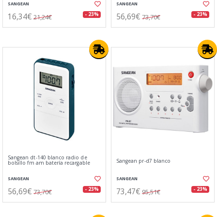
SANGEAN
SANGEAN
16,34€
56,69€
- 23%
- 23%
21,24€
73,70€
Sangean dt-140 blanco radio de
Sangean pr-d7 blanco
bolsillo fm am batería recargable
SANGEAN
SANGEAN
56,69€
73,47€
- 23%
- 23%
73,70€
95,51€