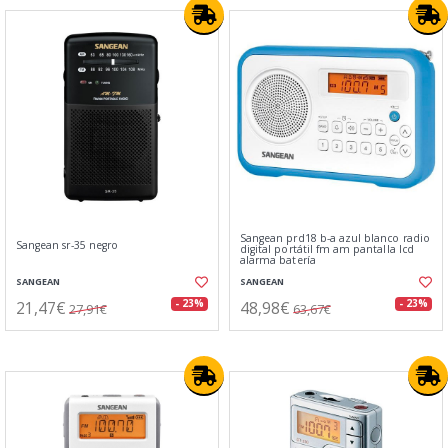
Sangean prd18 b-a azul blanco radio
Sangean sr-35 negro
digital portátil fm am pantalla lcd
alarma batería
SANGEAN
SANGEAN
21,47€
48,98€
- 23%
- 23%
27,91€
63,67€