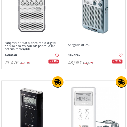
Sangean dt-800 blanco radio digital
Sangean dt-250
bolsillo am fm con rds pantalla lcd
batería recargable
SANGEAN
SANGEAN
73,47€
48,98€
- 23%
- 23%
95,51€
63,67€