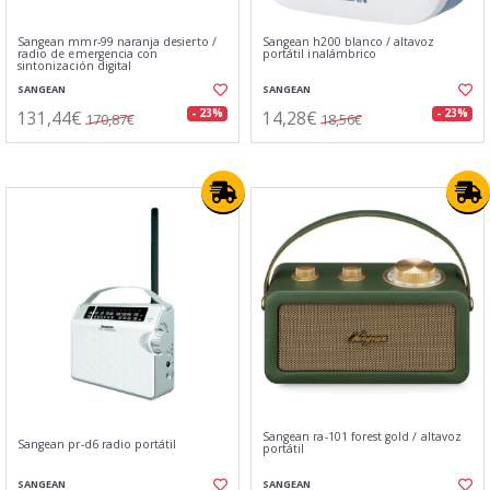
Sangean mmr-99 naranja desierto /
Sangean h200 blanco / altavoz
radio de emergencia con
portátil inalámbrico
sintonización digital
SANGEAN
SANGEAN
131,44€
14,28€
- 23%
- 23%
170,87€
18,56€
Sangean ra-101 forest gold / altavoz
Sangean pr-d6 radio portátil
portátil
SANGEAN
SANGEAN