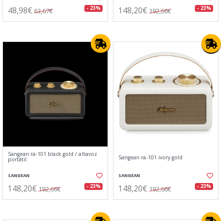
48,98€
148,20€
- 23%
- 23%
63,67€
192,66€
Sangean ra-101 black gold / altavoz
Sangean ra-101 ivory gold
portátil
SANGEAN
SANGEAN
148,20€
148,20€
- 23%
- 23%
192,66€
192,66€