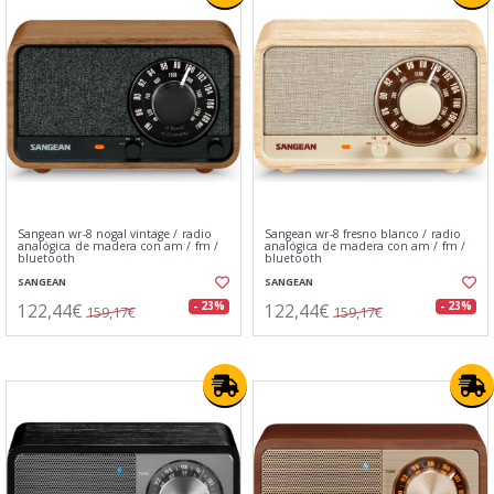
Sangean wr-8 nogal vintage / radio
Sangean wr-8 fresno blanco / radio
analógica de madera con am / fm /
analógica de madera con am / fm /
bluetooth
bluetooth
SANGEAN
SANGEAN
122,44€
122,44€
- 23%
- 23%
159,17€
159,17€