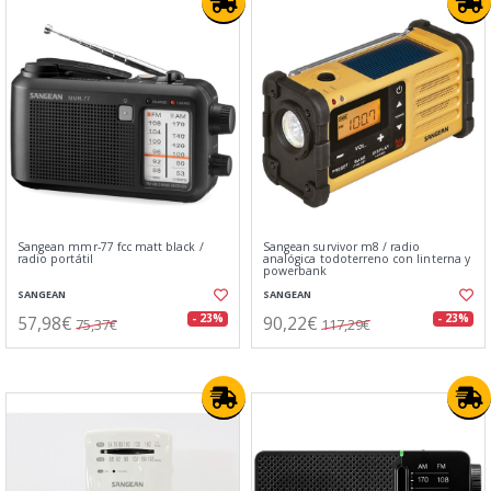
Sangean mmr-77 fcc matt black /
Sangean survivor m8 / radio
radio portátil
analógica todoterreno con linterna y
powerbank
SANGEAN
SANGEAN
57,98€
90,22€
- 23%
- 23%
75,37€
117,29€