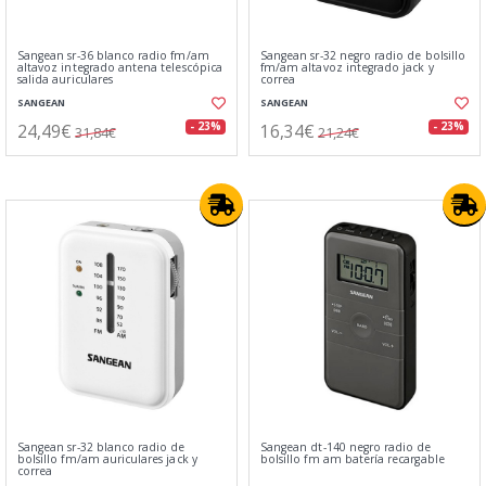
Sangean sr-36 blanco radio fm/am
Sangean sr-32 negro radio de bolsillo
altavoz integrado antena telescópica
fm/am altavoz integrado jack y
salida auriculares
correa
SANGEAN
SANGEAN
24,49€
16,34€
- 23%
- 23%
31,84€
21,24€
Sangean sr-32 blanco radio de
Sangean dt-140 negro radio de
bolsillo fm/am auriculares jack y
bolsillo fm am batería recargable
correa