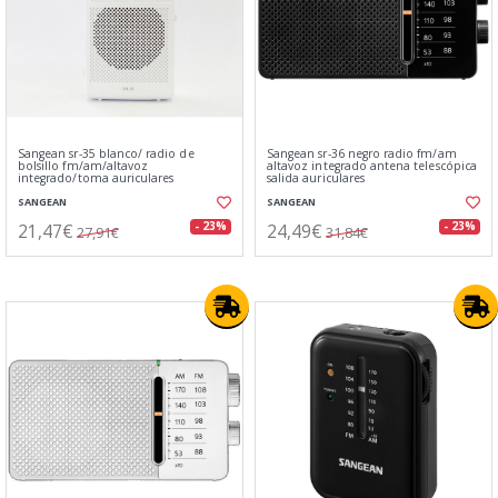
Sangean sr-35 blanco/ radio de
Sangean sr-36 negro radio fm/am
bolsillo fm/am/altavoz
altavoz integrado antena telescópica
integrado/toma auriculares
salida auriculares
SANGEAN
SANGEAN
21,47€
24,49€
- 23%
- 23%
27,91€
31,84€