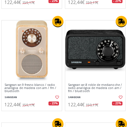
122,44€
122,44€
- 23%
- 23%
159,17€
159,17€
Sangean wr-9 fresno blanco / radio
Sangean wr-8 roble de medianoche /
analógica de madera con am / fm /
radio analógica de madera con am /
bluetooth
fm / bluetooth
SANGEAN
SANGEAN
122,44€
122,44€
- 23%
- 23%
159,17€
159,17€