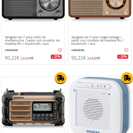
Sangean wr-7 plus roble de
Sangean wr-7 plus nogal vintage /
medianoche / radio con mueble de
radio con mueble de madera fm /
madera fm / bluetooth / aux
bluetooth / aux
SANGEAN
SANGEAN
90,22€
90,22€
- 23%
- 23%
117,29€
117,29€